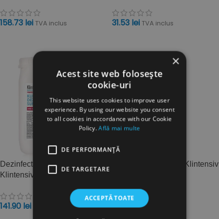
158.73
lei
31.53
lei
TVA inclus
TVA inclus
ADAUGĂ ÎN COȘ
ADAUGĂ ÎN COȘ
×
Acest site web folosește
cookie-uri
This website uses cookies to improve user
experience. By using our website you consent
to all cookies in accordance with our Cookie
Policy.
Află mai multe
DE PERFORMANȚĂ
Dezinfectant suprafete
Sterisol dezinfectant Klintensiv
DE TARGETARE
Klintensiv gata de utilizare 5L
de nivel inalt RTU 1L
ACCEPTĂ TOATE
141.90
lei
35.27
lei
TVA inclus
TVA inclus