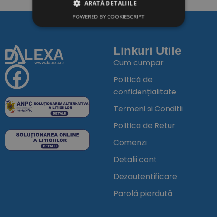
ADAUGĂ ÎN COȘ
ADAUGĂ ÎN COȘ
ARATĂ DETALIILE
POWERED BY COOKIESCRIPT
Linkuri Utile
Cum cumpar
Politică de
confidențialitate
Termeni si Conditii
Politica de Retur
Comenzi
Detalii cont
Dezautentificare
Parolă pierdută