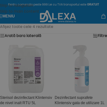
Pentru comenzile peste 999 Lei cu TVA transportul este
GRATUIT
Skip to navigation
Skip to main content
MENIU
Afișez toate cele 4 rezultate
Arată bara laterală
Filtre
Sterisol dezinfectant Klintensiv
Dezinfectant suprafete
de nivel inalt RTU 5L
Klintensiv gata de utilizare 1L