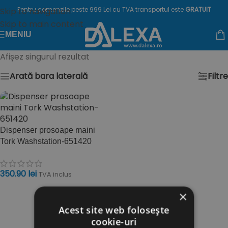
Pentru comenzile peste 999 Lei cu TVA transportul este
GRATUIT
Skip to navigation
Skip to main content
MENIU
Afișez singurul rezultat
Arată bara laterală
Filtre
Dispenser prosoape maini
Tork Washstation-651420
350.90
lei
TVA inclus
ADAUGĂ ÎN COȘ
×
Acest site web folosește
cookie-uri