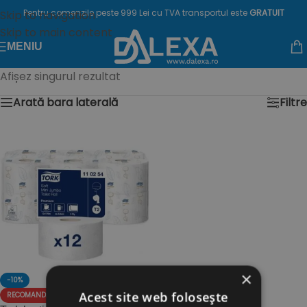
Pentru comenzile peste 999 Lei cu TVA transportul este
GRATUIT
Skip to navigation
Skip to main content
MENIU
Afișez singurul rezultat
Arată bara laterală
Filtre
×
-10%
Acest site web folosește
RECOMANDAT