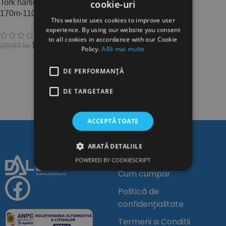
Tork hartie igienica premium
cookie-uri
170m-110254
This website uses cookies to improve user
experience. By using our website you consent
to all cookies in accordance with our Cookie
198.00
lei
219.63
lei
TVA inclus
Policy.
Află mai multe
ADAUGĂ ÎN COȘ
DE PERFORMANȚĂ
DE TARGETARE
ACCEPTĂ TOATE
ARATĂ DETALIILE
Linkuri Utile
POWERED BY COOKIESCRIPT
Cum cumpar
Politică de
confidențialitate
Termeni si Conditii