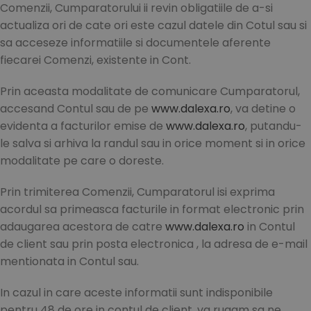
Comenzii, Cumparatorului ii revin obligatiile de a-si
actualiza ori de cate ori este cazul datele din Cotul sau si
sa acceseze informatiile si documentele aferente
fiecarei Comenzi, existente in Cont.
Prin aceasta modalitate de comunicare Cumparatorul,
accesand Contul sau de pe
www.dalexa.ro
, va detine o
evidenta a facturilor emise de
www.dalexa.ro
, putandu-
le salva si arhiva la randul sau in orice moment si in orice
modalitate pe care o doreste.
Prin trimiterea Comenzii, Cumparatorul isi exprima
acordul sa primeasca facturile in format electronic prin
adaugarea acestora de catre
www.dalexa.ro
in Contul
de client sau prin posta electronica , la adresa de e-mail
mentionata in Contul sau.
In cazul in care aceste informatii sunt indisponibile
pentru 48 de ore in contul de client, va rugam sa ne