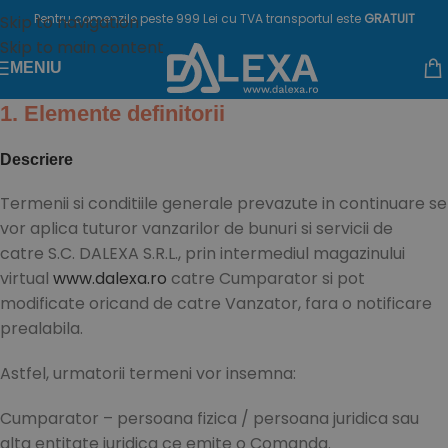
Pentru comenzile peste 999 Lei cu TVA transportul este
GRATUIT
Skip to navigation
Skip to main content
MENIU
1. Elemente definitorii
Descriere
Termenii si conditiile generale prevazute in continuare se
vor aplica tuturor vanzarilor de bunuri si servicii de
catre S.C. DALEXA S.R.L., prin intermediul magazinului
virtual
www.dalexa.ro
catre Cumparator si pot
modificate oricand de catre Vanzator, fara o notificare
prealabila.
Astfel, urmatorii termeni vor insemna:
Cumparator – persoana fizica / persoana juridica sau
alta entitate juridica ce emite o Comanda.