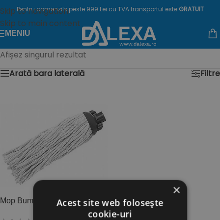
Pentru comenzile peste 999 Lei cu TVA transportul este
GRATUIT
Skip to navigation
Skip to main content
MENIU
Afișez singurul rezultat
Arată bara laterală
Filtre
×
Mop Bumbac 250gr
Acest site web folosește
cookie-uri