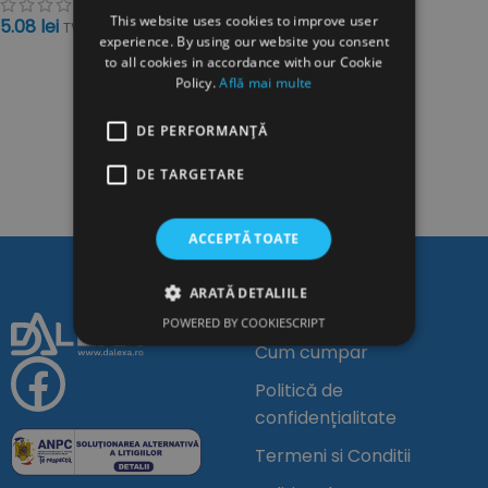
This website uses cookies to improve user
5.08
lei
TVA inclus
experience. By using our website you consent
ADAUGĂ ÎN COȘ
to all cookies in accordance with our Cookie
Policy.
Află mai multe
DE PERFORMANȚĂ
DE TARGETARE
ACCEPTĂ TOATE
ARATĂ DETALIILE
Linkuri Utile
POWERED BY COOKIESCRIPT
Cum cumpar
Politică de
confidențialitate
Termeni si Conditii