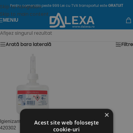
Pentru comenzile peste 999 Lei cu TVA transportul este
GRATUIT
Skip to navigation
Skip to main content
MENIU
Afișez singurul rezultat
Arată bara laterală
Filtre
×
Igienizant colac toaleta Tork –
Acest site web folosește
420302
cookie-uri