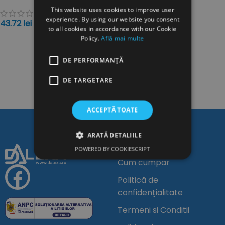
This website uses cookies to improve user
experience. By using our website you consent
43.72
lei
TVA inclus
to all cookies in accordance with our Cookie
ADAUGĂ ÎN COȘ
Policy.
Află mai multe
DE PERFORMANȚĂ
DE TARGETARE
ACCEPTĂ TOATE
ARATĂ DETALIILE
Linkuri Utile
POWERED BY COOKIESCRIPT
Cum cumpar
Politică de
confidențialitate
Termeni si Conditii