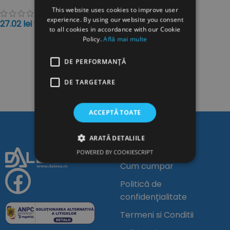
This website uses cookies to improve user
experience. By using our website you consent
27.02
lei
TVA inclus
to all cookies in accordance with our Cookie
ADAUGĂ ÎN COȘ
Policy.
Află mai multe
DE PERFORMANȚĂ
DE TARGETARE
ACCEPTĂ TOATE
ARATĂ DETALIILE
Linkuri Utile
POWERED BY COOKIESCRIPT
Cum cumpar
Politică de
confidențialitate
Termeni si Conditii