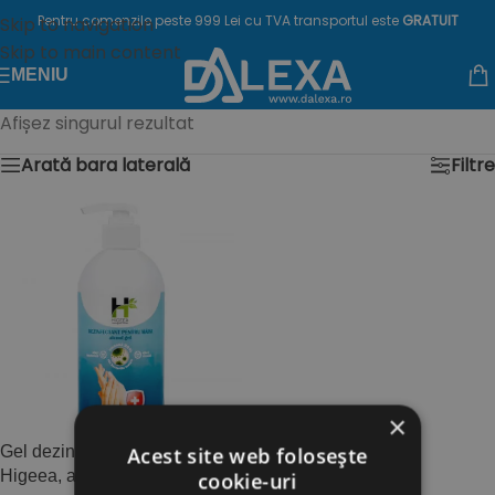
Pentru comenzile peste 999 Lei cu TVA transportul este
GRATUIT
Skip to navigation
Skip to main content
MENIU
Afișez singurul rezultat
Arată bara laterală
Filtre
×
Gel dezinfectant pentru maini
Acest site web folosește
Higeea, alcool 70%, 500 ml
cookie-uri