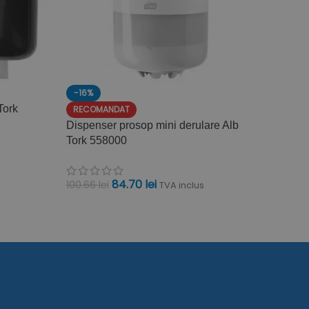
-16%
-20%
Tork
Dispen
RECOMANDAT
Tork 
Dispenser prosop mini derulare Alb
Tork 558000
121.00
l
84.70
lei
100.66
lei
TVA inclus
ADAU
ADAUGĂ ÎN COȘ