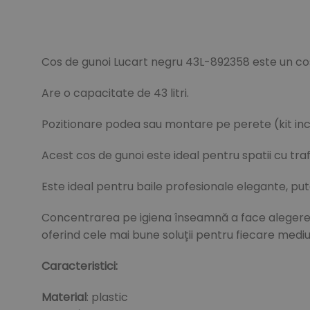
Cos de gunoi Lucart negru 43L-892358 este un cos 
Are o capacitate de 43 litri.
Pozitionare podea sau montare pe perete (kit inc
Acest cos de gunoi este ideal pentru spatii cu trafi
Este ideal pentru baile profesionale elegante, puta
Concentrarea pe igiena înseamnă a face alegerea 
oferind cele mai bune soluții pentru fiecare mediu
Caracteristici:
Material
: plastic