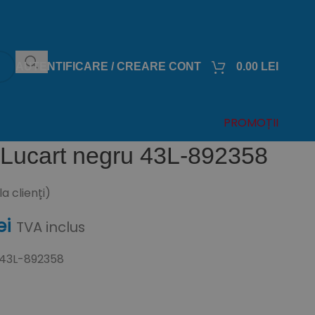
AUTENTIFICARE / CREARE CONT
0.00
LEI
PROMOȚII
 Lucart negru 43L-892358
a clienți)
ei
TVA inclus
 43L-892358