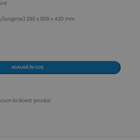
tent
e/lungime) 290 x 609 x 420 mm
ADAUGĂ ÎN COȘ
acum la acest produs