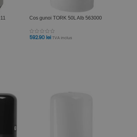
011
Cos gunoi TORK 50L Alb 563000
Cos g
592.90
lei
592.9
TVA inclus
ADAUGĂ ÎN COȘ
ADAU