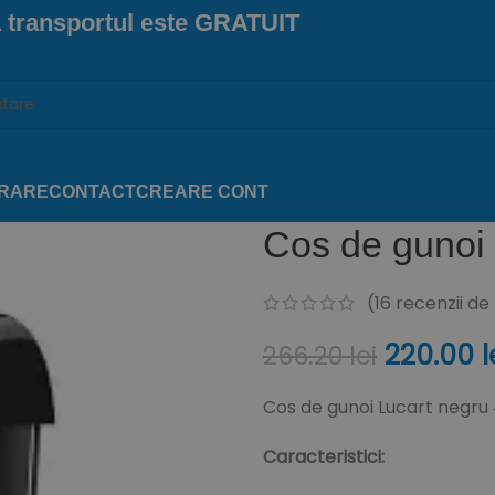
 transportul este
GRATUIT
VRARE
CONTACT
CREARE CONT
Cos de gunoi
(
16
recenzii de l
220.00
l
266.20
lei
Cos de gunoi Lucart negru
Caracteristici: