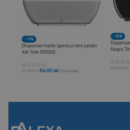
-16%
-17%
Dispenser
Dispenser hartie igienica mini jumbo
Negru To
Alb Tork 555000
100.66
lei
84.00
lei
101.68
lei
TVA inclus
ADAUGĂ 
ADAUGĂ ÎN COȘ