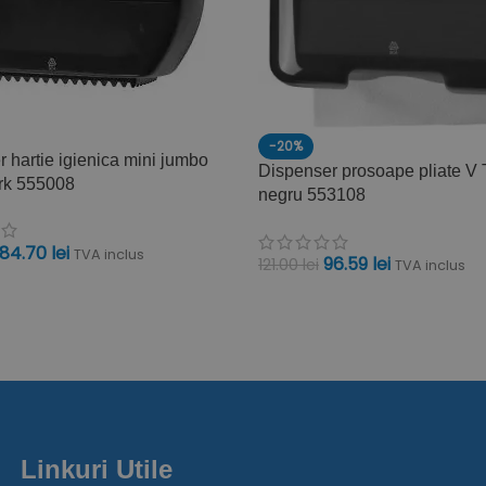
-20%
 hartie igienica mini jumbo
Dispenser prosoape pliate V 
rk 555008
negru 553108
84.70
lei
TVA inclus
96.59
lei
121.00
lei
TVA inclus
ÎN COȘ
ADAUGĂ ÎN COȘ
Linkuri Utile