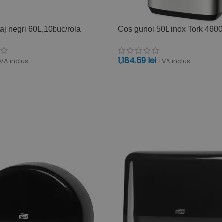
j negri 60L,10buc/rola
Cos gunoi 50L inox Tork 460
1,184.59
lei
VA inclus
TVA inclus
ÎN COȘ
ADAUGĂ ÎN COȘ