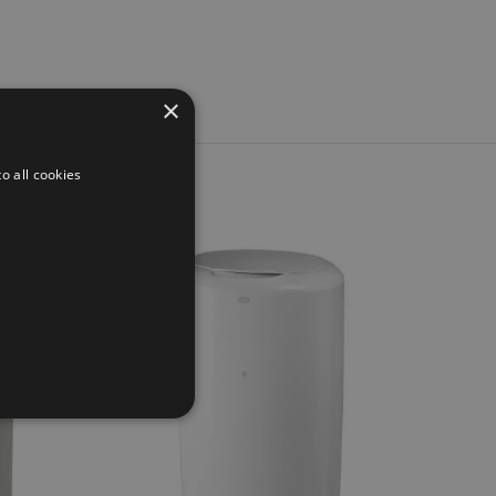
×
o all cookies