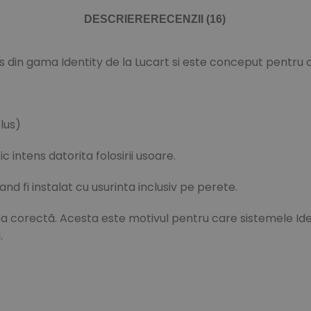
DESCRIERE
RECENZII (16)
din gama Identity de la Lucart si este conceput pentru co
lus)
c intens datorita folosirii usoare.
nd fi instalat cu usurinta inclusiv pe perete.
corectă. Acesta este motivul pentru care sistemele Identi
.