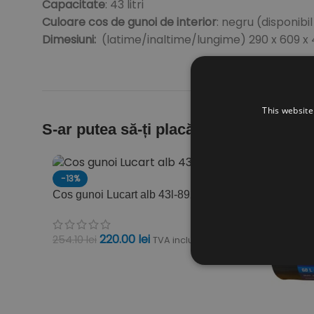
Capacitate
: 43 litri
Culoare cos de gunoi de interior
: negru (disponibil
Dimesiuni:
(latime/inaltime/lungime) 290 x 609 
This website
S-ar putea să-ți placă și…
-13%
Cos gunoi Lucart alb 43l-892357
220.00
lei
254.10
lei
TVA inclus
ADAUGĂ ÎN COȘ