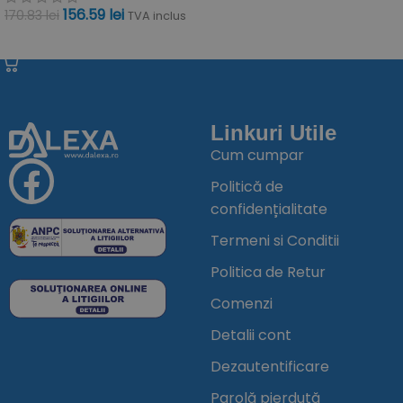
156.59
lei
170.83
lei
TVA inclus
ADAUGĂ ÎN COȘ
Linkuri Utile
Cum cumpar
Politică de
confidențialitate
Termeni si Conditii
Politica de Retur
Comenzi
Detalii cont
Dezautentificare
Parolă pierdută