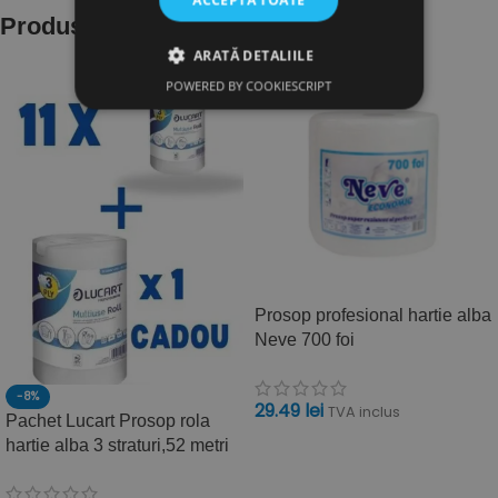
Produse similare
ARATĂ DETALIILE
POWERED BY COOKIESCRIPT
Prosop profesional hartie alba
Neve 700 foi
-8%
29.49
lei
TVA inclus
Pachet Lucart Prosop rola
ADAUGĂ ÎN COȘ
hartie alba 3 straturi,52 metri