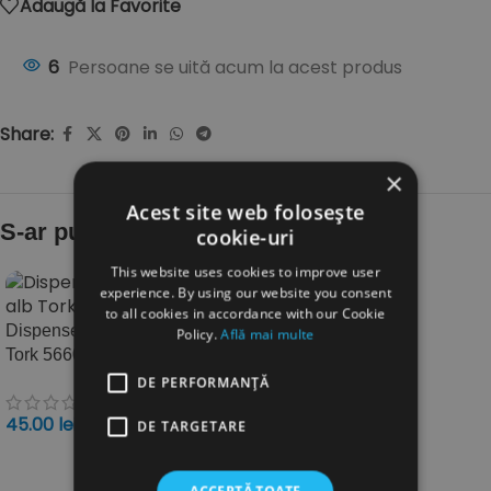
Adaugă la Favorite
6
Persoane se uită acum la acest produs
Share:
×
Acest site web folosește
S-ar putea să-ți placă și…
cookie-uri
This website uses cookies to improve user
experience. By using our website you consent
to all cookies in accordance with our Cookie
Dispenser pungi igienice alb
Policy.
Află mai multe
Tork 566000
DE PERFORMANȚĂ
45.00
lei
DE TARGETARE
TVA inclus
ADAUGĂ ÎN COȘ
ACCEPTĂ TOATE