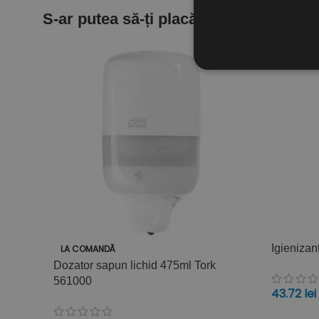
S-ar putea să-ți placă și…
Igienizan
LA COMANDĂ
Dozator sapun lichid 475ml Tork
561000
43.72
lei
ADAUGĂ 