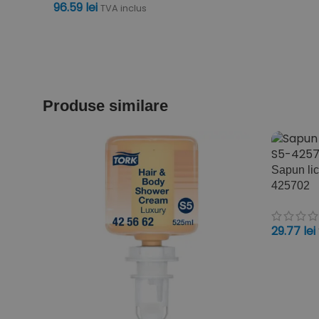
96.59
lei
TVA inclus
CITEȘTE MAI MULT
Produse similare
Sapun lic
425702
29.77
lei
ADAUGĂ 