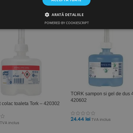
ARATĂ DETALIILE
POWERED BY COOKIESCRIPT
TORK sampon si gel de dus 
420602
t colac toaleta Tork – 420302
24.44
lei
TVA inclus
TVA inclus
ADAUGĂ ÎN COȘ
ÎN COȘ