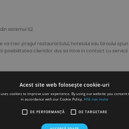
din sistemul S2.
e va trec pragul restaurantului, hotelului sau biroului spu
i posibilitatea clientilor dvs sa intre in contact cu servici
Acest site web folosește cookie-uri
intata in Stockholm, Suedia, lider de piata in Europa si un
tand si vanzand sisteme complete de igiena, sapunuri si l
 uses cookies to improve user experience. By using our website you consent t
ori, service si intretinere.
in accordance with our Cookie Policy.
Află mai multe
DE PERFORMANȚĂ
DE TARGETARE
ACCEPTĂ TOATE