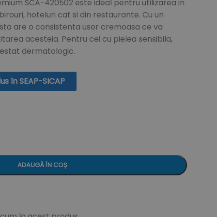
remium SCA-420502 este ideal pentru utilizarea in
birouri, hoteluri cat si din restaurante. Cu un
cesta are o consistenta usor cremoasa ce va
itarea acesteia. Pentru cei cu pielea sensibila,
testat dermatologic.
dus în SEAP-SICAP
ADAUGĂ ÎN COȘ
acum la acest produs