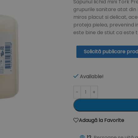
Sapunul lichid mini Tork P
grupurile sanitare atat din 
miros placut si delicat, a
proteja pielea, prevenind ir
este bine de stiut ca este 
Solicită publicare pro
Available!
Adaugă la Favorite
12
Persoane se uită 