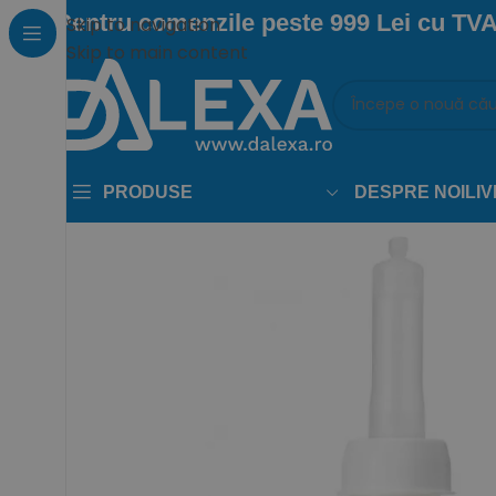
Pentru comenzile peste 999 Lei cu TVA
Skip to navigation
Skip to main content
PRODUSE
DESPRE NOI
LI