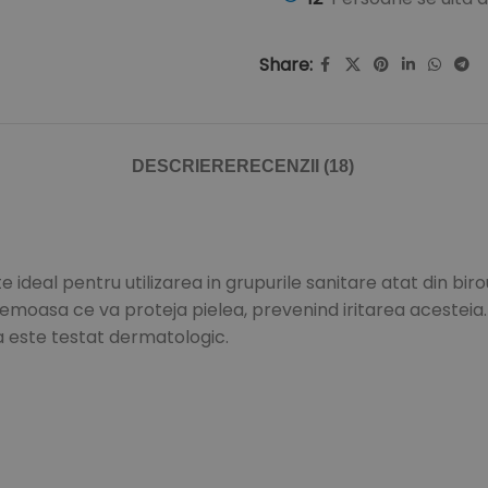
Share:
DESCRIERE
RECENZII (18)
eal pentru utilizarea in grupurile sanitare atat din birour
remoasa ce va proteja pielea, prevenind iritarea acesteia.
ca este testat dermatologic.