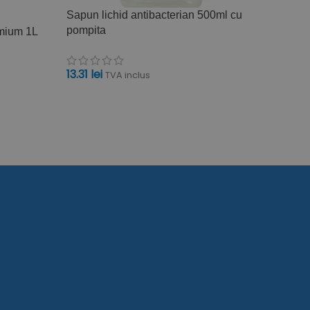
Sapun lichid antibacterian 500ml cu
Sapun 
pompita
42050
emium 1L
13.31
lei
44.17
TVA inclus
ADAUGĂ ÎN COȘ
ADAU