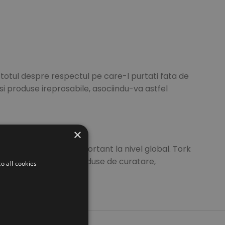
n totul despre respectul pe care-l purtati fata de
i si produse ireprosabile, asociindu-va astfel
×
 jucator extrem de important la nivel global. Tork
otiuni, dispensere, produse de curatare,
o all cookies