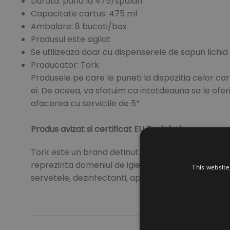
Durata: pana la 475/spalari
Capacitate cartus: 475 ml
Ambalare: 8 bucati/bax
Produsul este sigilat
Se utilizeaza doar cu dispenserele de sapun lichid 
Producator: Tork
Produsele pe care le puneti la dispozitia celor car
ei. De aceea, va sfatuim ca intotdeauna sa le oferit
afacerea cu serviciile de 5*.
Produs avizat si certificat EU Ecolabel.
Tork este un brand detinut de compania Essity, infi
reprezinta domeniul de igiena profesionala dezvol
This website
servetele, dezinfectanti, aparatura pe baza de senz