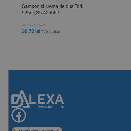
Sampon si crema de dus Tork
525ml,S5-425662
38.72
lei
TVA inclus
ADAUGĂ ÎN COȘ