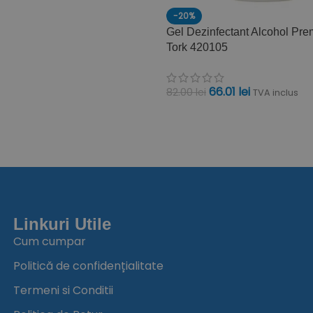
-20%
Gel Dezinfectant Alcohol Pr
Tork 420105
66.01
lei
82.00
lei
TVA inclus
ADAUGĂ ÎN COȘ
Linkuri Utile
Cum cumpar
Politică de confidențialitate
Termeni si Conditii