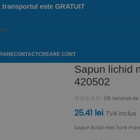
 transportul este
GRATUIT
VRARE
CONTACT
CREARE CONT
Sapun lichid 
420502
(
18
recenzii de l
25.41
lei
TVA inclus
Sapun lichid mini Tork P