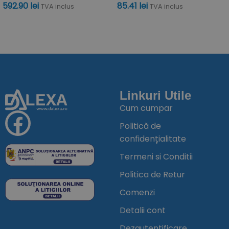
592.90
lei
85.41
lei
TVA inclus
TVA inclus
ADAUGĂ ÎN COȘ
ADAUGĂ ÎN COȘ
Linkuri Utile
Cum cumpar
Politică de
confidențialitate
Termeni si Conditii
Politica de Retur
Comenzi
Detalii cont
Dezautentificare