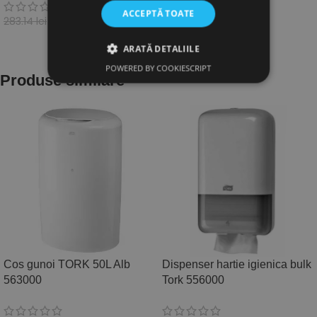
243.02
lei
TVA inclus
ACCEPTĂ TOATE
240.79
lei
283.14
lei
TVA inclus
ADAUGĂ ÎN COȘ
ADAUGĂ ÎN COȘ
ARATĂ DETALIILE
POWERED BY COOKIESCRIPT
Produse similare
Cos gunoi TORK 50L Alb
Dispenser hartie igienica bulk
563000
Tork 556000