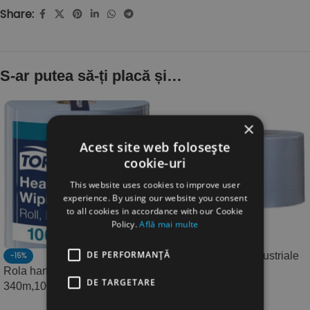
Share:
S-ar putea să-ți placă și…
×
Acest site web folosește
cookie-uri
This website uses cookies to improve user
experience. By using our website you consent
to all cookies in accordance with our Cookie
Policy.
Află mai multe
DE PERFORMANȚĂ
Rola lavete hartie industriale
-15%
Rola hartie industriala Tork,
3 straturi Tork 130081
DE TARGETARE
340m,1000 portii-130070