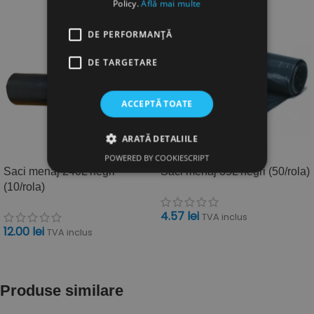
Policy.
Află mai multe
DE PERFORMANȚĂ
DE TARGETARE
ACCEPTĂ TOATE
ARATĂ DETALIILE
POWERED BY COOKIESCRIPT
Saci menaj 240L negri
Saci menaj 35L negri (50/rola)
(10/rola)
4.57
lei
TVA inclus
12.00
lei
TVA inclus
ADAUGĂ ÎN COȘ
ADAUGĂ ÎN COȘ
Produse similare