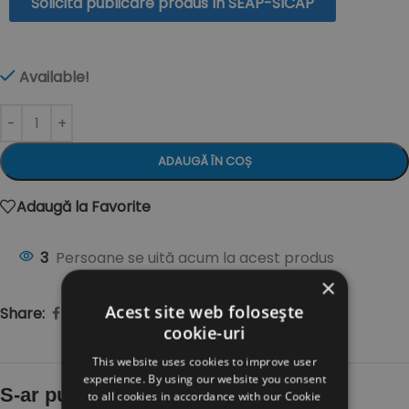
Solicită publicare produs în SEAP-SICAP
Available!
ADAUGĂ ÎN COȘ
Adaugă la Favorite
3
Persoane se uită acum la acest produs
×
Acest site web folosește
Share:
cookie-uri
This website uses cookies to improve user
experience. By using our website you consent
S-ar putea să-ți placă și…
to all cookies in accordance with our Cookie