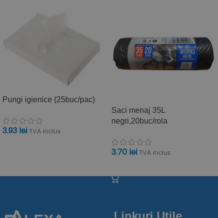
Pungi igienice (25buc/pac)
Saci menaj 35L
negri,20buc/rola
3.93
lei
TVA inclus
ADAUGĂ ÎN COȘ
3.70
lei
TVA inclus
ADAUGĂ ÎN COȘ
Linkuri Utile